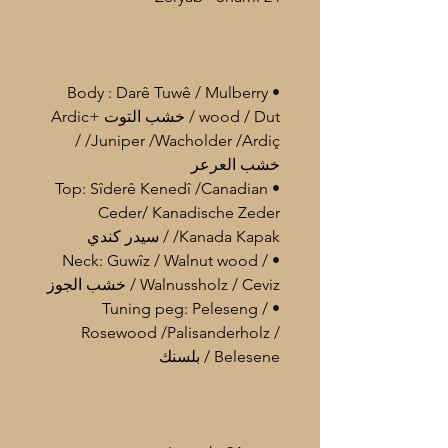
• Body : Darê Tuwê / Mulberry
wood / Dut / خشب التوت +Ardic
/Juniper /Wacholder /Ardiç /
خشب العرعر
• Top: Sîderê Kenedî /Canadian
Ceder/ Kanadische Zeder
/Kanada Kapak / سيدر كندي
• Neck: Guwîz / Walnut wood /
Walnussholz / Ceviz / خشب الجوز
• Tuning peg: Peleseng /
Rosewood /Palisanderholz /
Belesene / بلسنك