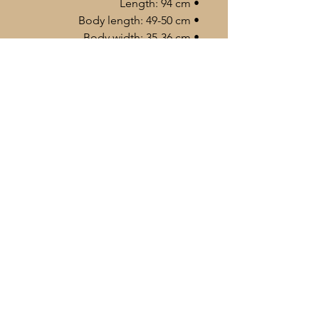
• Length: 94 cm
• Body length: 49-50 cm
• Body width: 35-36 cm
• Fingerboard length: 32 cm
• Neck length: 19.5 cm
Im Lieferumfang enthalten
/Included in the package
° Profi. Çante / Profi. Carrying case /
Profi. Tasche / حقيبة احترافية
° Yedek Têl / Spare strings / Extra
Strings / اوتار اضافي
+49 172 563 7045
° Rîs / Plectrums / Tezene / Plektren /
info@azad-music.com
ريش
Addresse: Hochstr. 80
44866 Bochum, DE
Datenschutzerklärung