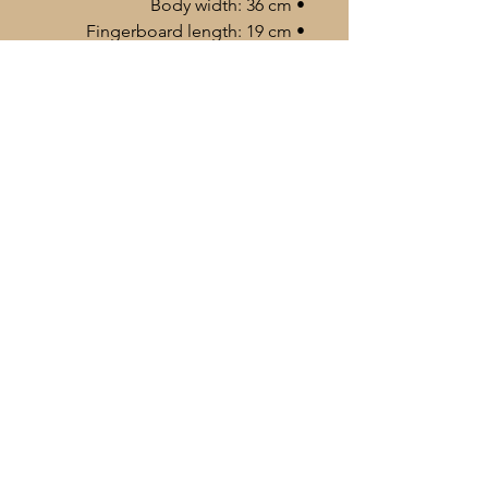
• Body width: 36 cm
• Fingerboard length: 19 cm
• Neck length: 42.5 cm
Im Lieferumfang enthalten
/Included in the package
° Çante / Carrying case / Tasche /
حقيبة
° Yedek Têl / Spare strings / Extra
Strings / اوتار اضافي
+49 172 563 7045
° Rîs / Plectrums / Tezene / Plektren /
info@azad-music.com
ريش
Addresse: Hochstr. 80
44866 Bochum, DE
Datenschutzerklärung
Allgemeine Geschäftsbedingungen