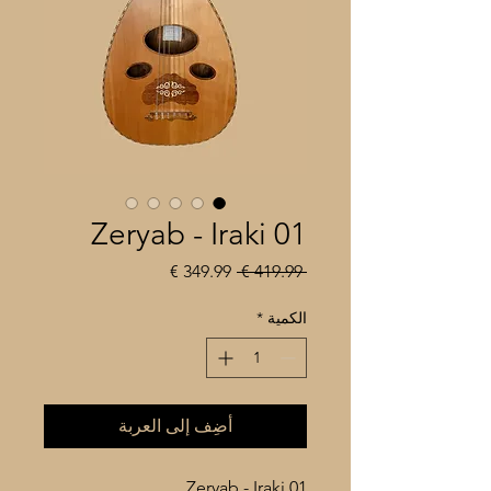
Zeryab - Iraki 01
سعر
سعر
 ‏419.99 € 
عادي
البيع
الكمية
*
أضِف إلى العربة
Zeryab - Iraki 01