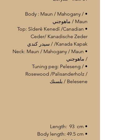
• Body : Maun / Mahogany /
Maun / ماهوجني
• Top: Sîderê Kenedî /Canadian
Ceder/ Kanadische Zeder
/Kanada Kapak / سيدر كندي
• Neck: Maun / Mahogany / Maun
/ ماهوجني
• Tuning peg: Peleseng /
Rosewood /Palisanderholz /
Belesene / بلسنك
• Length: 93 cm
• Body length: 49.5 cm