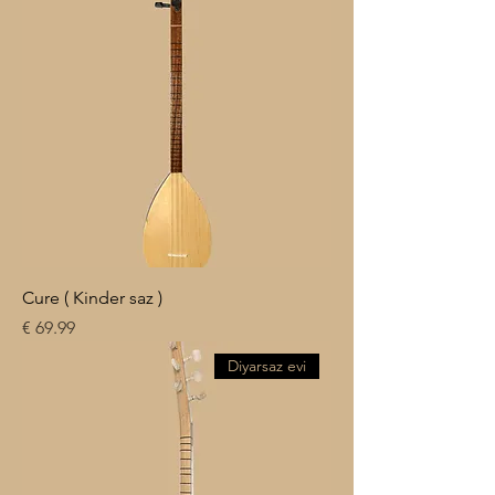
Cure ( Kinder saz )
السعر
Diyarsaz evi