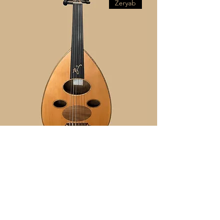
Zeryab
Zeryab - Iraki 19
السعر
Zeryab