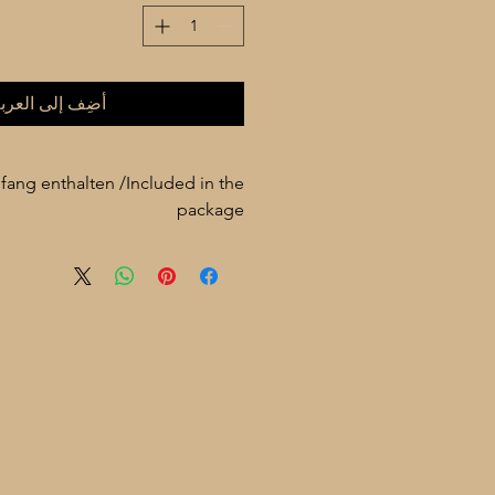
أضِف إلى العرب
fang enthalten /Included in the
package
° Çante / Carrying case / Tasche / حقيبة
° Yedek Têl / Spare strings / Extra Strings / اوتار اضافي
° Rîs / Plectrums / Tezene / Plektren / ريش