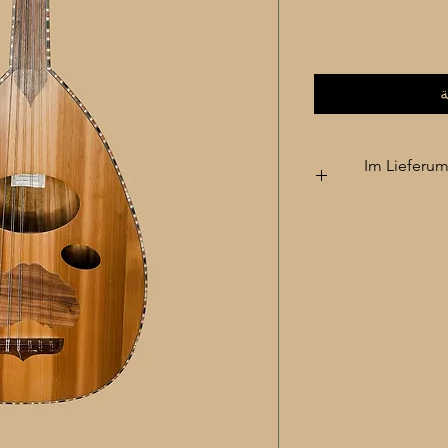
ة
Im Lieferum