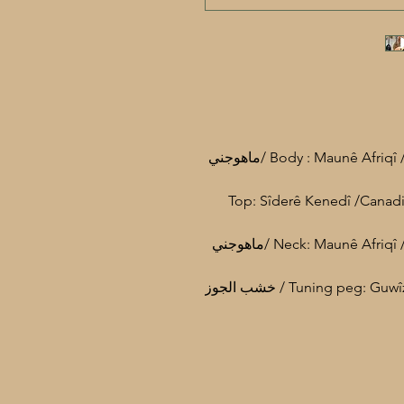
• Body : Maunê Afriqî / Afrikanische Mahogany /Afrika Maun /ماهوجني
• Top: Sîderê Kenedî /Cana
• Neck: Maunê Afriqî / Afrikanische Mahogany /Afrika Maun /ماهوجني