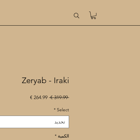
Zeryab - Iraki
سعر
سعر
 ‏319.99 € 
عادي
البيع
*
Select
تحديد
الكمية
*