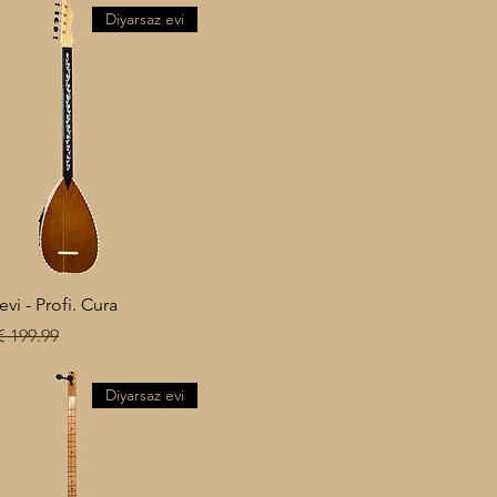
Diyarsaz evi
evi - Profi. Cura
عر عادي
Diyarsaz evi