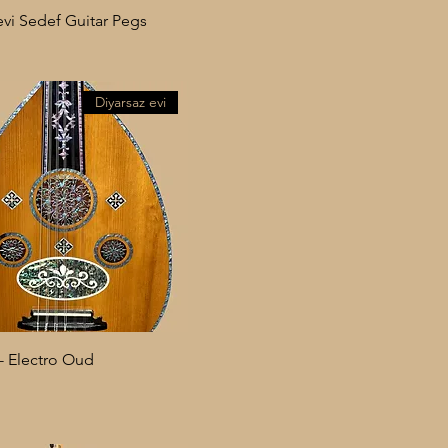
02
evi Sedef Guitar Pegs
03
04
Diyarsaz evi
 - Electro Oud