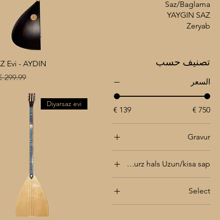
Saz/Baglama
YAYGIN SAZ
Zeryab
تصنيف حسب
 Evi - AYDIN
عر عادي
السعر
Diyarsaz evi
Gravur
ohne
Saz/Baglama lang/kurz hals Uzun/kisa sap
Personalisieren
19 Fret - Perde
Select
23 Fret - Perde
01