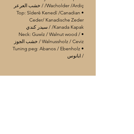
/Wacholder /Ardiç / خشب العرعر
• Top: Sîderê Kenedî /Canadian
Ceder/ Kanadische Zeder
/Kanada Kapak / سيدر كندي
• Neck: Guwîz / Walnut wood /
Walnussholz / Ceviz / خشب الجوز
• Tuning peg: Abanos / Ebenholz
/ ابانوس
• Body length: 40 cm
• Body width: 24 cm
Im Lieferumfang enthalten