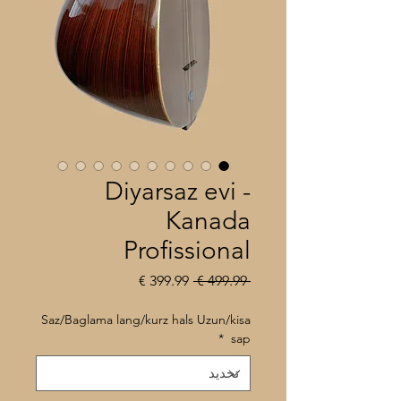
Diyarsaz evi -
Kanada
Profissional
سعر
سعر
 ‏499.99 € 
عادي
البيع
Saz/Baglama lang/kurz hals Uzun/kisa
*
sap