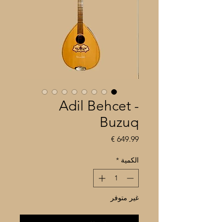
Adil Behcet -
Buzuq
السعر
الكمية
*
غير متوفر