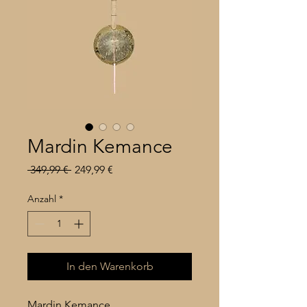
Mardin Kemance
Standardpreis
Sale-
 349,99 € 
249,99 €
Preis
Anzahl
*
In den Warenkorb
Mardin Kemance