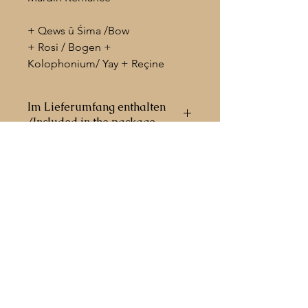
+ Qews û Śima /Bow
+ Rosi / Bogen +
Kolophonium/ Yay + Reçine
Im Lieferumfang enthalten
/Included in the package
° Profi. Çante / Profi. Carrying case /
Profi. Tasche / حقيبة احترافية
° Yedek Têl / Spare strings / Extra
Strings / اوتار اضافي
+49 172 563 7045
info@azad-music.com
Addresse: Hochstr. 80
44866 Bochum, DE
Datenschutzerklärung