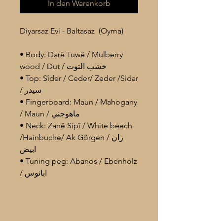
In den Warenkorb
Diyarsaz Evi - Baltasaz (Oyma)
• Body: Darê Tuwê / Mulberry
wood / Dut / خشب التوت
• Top: Sîder / Ceder/ Zeder /Sidar
/ سيدر
• Fingerboard: Maun / Mahogany
/ Maun / ماهوجني
• Neck: Zanê Sipî / White beech
/Hainbuche/ Ak Görgen / زان
ابيض
• Tuning peg: Abanos / Ebenholz
/ ابانوس