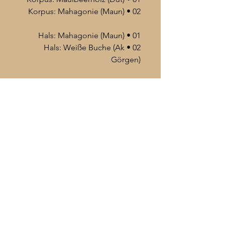
02 • Korpus: Mahagonie (Maun)
01 • Hals: Mahagonie (Maun)
02 • Hals: Weiße Buche (Ak
Görgen)
• Griffbrett: Perlmutt (Sedef)
• Wirbel: Gitaren Wirbel
Korpus : 38 - 42 cm
Im Lieferumfang enthalten :
• Schutztasche
• Ersatzsaiten
• Plektren
+49 172 563 7045