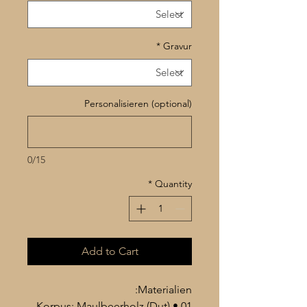
*
Gravur
Personalisieren (optional)
0/15
*
Quantity
Add to Cart
Materialien:
01 • Korpus: Maulbeerholz (Dut)