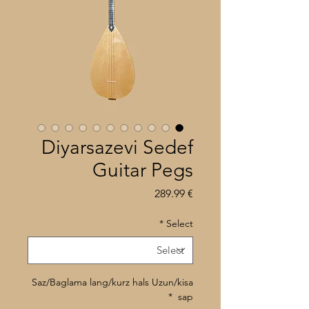
Diyarsazevi Sedef
Guitar Pegs
Price
€ 289.99
*
Select
Saz/Baglama lang/kurz hals Uzun/kisa
*
sap