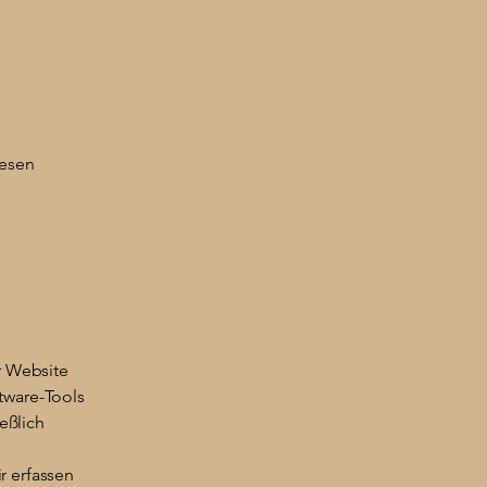
iesen
m
r Website
tware-Tools
eßlich
r erfassen