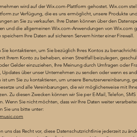
rnehmen wird auf der Wix.com-Plattform gehostet. Wix.com stell
ttform zur Verfügung, die es uns ermöglicht, unsere Produkte un
tungen an Sie zu verkaufen. Ihre Daten können über den Datenspe
en und die allgemeinen Wix.com-Anwendungen von Wix.com g
 speichern Ihre Daten auf sicheren Servern hinter einer Firewall.
 Sie kontaktieren, um Sie bezüglich Ihres Kontos zu benachricht
it Ihrem Konto zu beheben, einen Streitfall beizulegen, geschu
der Gelder einzuziehen, Ihre Meinung durch Umfragen oder F
, Updates über unser Unternehmen zu senden oder wenn es and
h ist um Sie zu kontaktieren, um unsere Benutzervereinbarung, g
Gesetze und alle Vereinbarungen, die wir möglicherweise mit Ihn
zen. Zu diesen Zwecken können wir Sie per E-Mail, Telefon, SMS
n. Wenn Sie nicht möchten, dass wir Ihre Daten weiter verarbeite
n Sie uns bitte unter:
-music.com
n uns das Recht vor, diese Datenschutzrichtlinie jederzeit zu änd