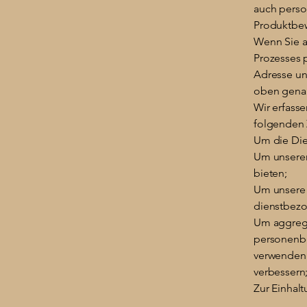
auch perso
Produktbew
Wenn Sie au
Prozesses 
Adresse un
oben genan
Wir erfass
folgenden
Um die Die
Um unseren
bieten;
Um unsere 
dienstbezo
Um aggregi
personenbe
verwenden 
verbessern
Zur Einhalt