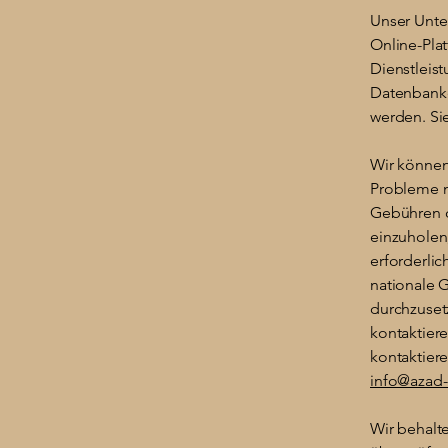
Unser Unte
Online-Pla
Dienstleis
Datenbank
werden. Sie
Wir können
Probleme m
Gebühren o
einzuholen
erforderlic
nationale 
durchzuset
kontaktiere
kontaktiere
info@azad
Wir behalte