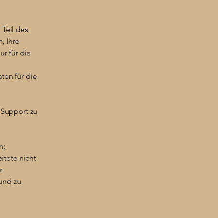
 Teil des
, Ihre
r für die
en für die
 Support zu
n;
itete nicht
r
und zu