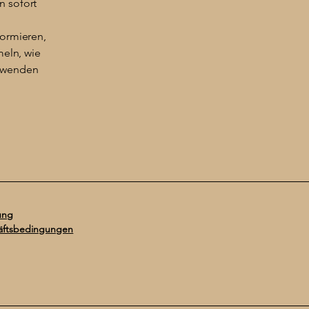
n sofort
formieren,
meln, wie
erwenden
ung
äftsbedingungen