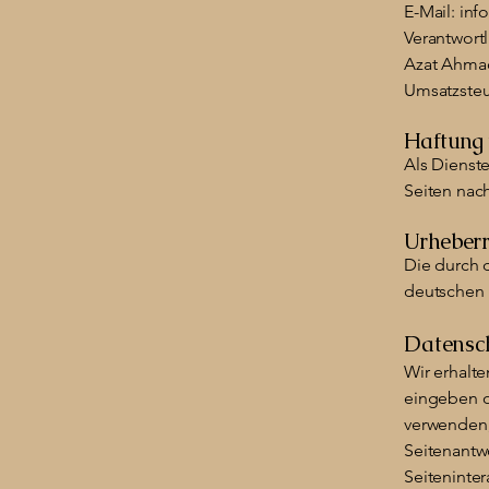
E-Mail: in
Verantwortl
Azat Ahma
Umsatzsteu
Haftung 
Als Dienste
Seiten nac
Urheberr
Die durch 
deutschen 
Datensch
Wir erhalt
eingeben o
verwenden,
Seitenantw
Seiteninte