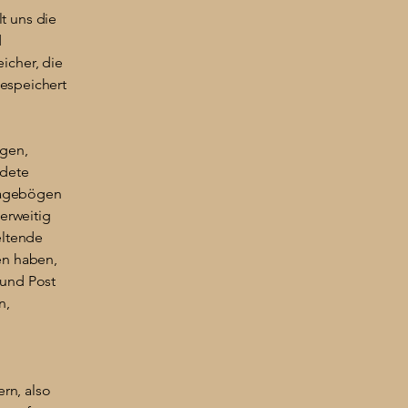
t uns die
d
icher, die
espeichert
igen,
ldete
ragebögen
erweitig
eltende
en haben,
 und Post
n,
ern, also