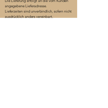
Die Lieferung erfolgt an die vom Kunden
angegebene Lieferadresse.
Lieferzeiten sind unverbindlich, sofern nicht
ausdrücklich anders vereinbart.
10. Eigentumsvorbehalt
Die Ware bleibt bis zur vollständigen
Bezahlung unser Eigentum.
11. Haftung
Wir haften nur für Schäden, die auf
vorsätzlichem oder grob fahrlässigem
Verhalten beruhen.
Bei leichter Fahrlässigkeit haften wir nur
bei Verletzung wesentlicher
Vertragspflichten.
12. Datenschutz
Die Verarbeitung personenbezogener